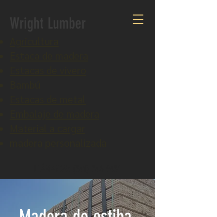
Wright Lumber
Agricultura
Estaca de madera
Estacas de vivero
Bambú
Estacas de metal
Embalaje de madera
Material a cargar
madera personalizada
LLÁMANOS:
(541) 746-9451
Madera de estiba,