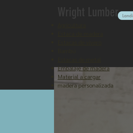
Wright Lumber
Land
Agricultura
Estaca de madera
Estacas de vivero
Bambú
Estacas de metal
Embalaje de madera
Material a cargar
madera personalizada