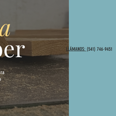
 a
ber
LLÁMANOS:
(541) 746-9451
era
o
,