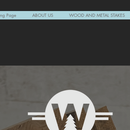
ing Page
ABOUT US
WOOD AND METAL STAKES